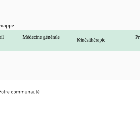
enappe
il
Médecine générale
Pr
Votre communauté